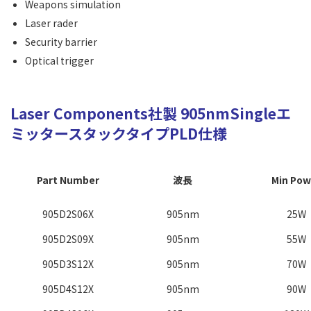
Weapons simulation
Laser rader
Security barrier
Optical trigger
Laser Components社製 905nmSingleエ
ミッタースタックタイプPLD
仕様
Part Number
波長
Min Pow
905D2S06X
905nm
25W
905D2S09X
905nm
55W
905D3S12X
905nm
70W
905D4S12X
905nm
90W