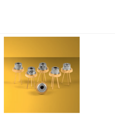
Laser Components社製 905nm Pulsed
Laser Diode Single emitter Stacked Arrays
Series