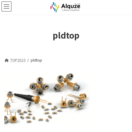
コ
ナ
ン
ビ
テ
ゲ
ン
ー
ツ
シ
pldtop
へ
ョ
ス
ン
キ
に
ッ
移
プ
動
TOP2023
pldtop