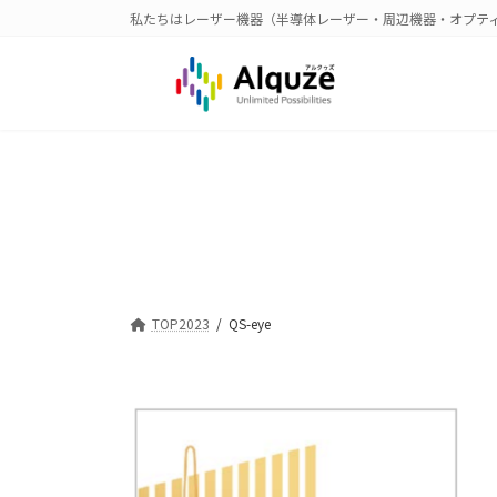
コ
ナ
私たちはレーザー機器（半導体レーザー・周辺機器・オプテ
ン
ビ
テ
ゲ
ン
ー
ツ
シ
へ
ョ
ス
ン
キ
に
ッ
移
プ
動
TOP2023
QS-eye