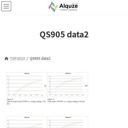
コ
ナ
ン
ビ
テ
ゲ
ン
ー
ツ
シ
QS905 data2
へ
ョ
ス
ン
キ
に
ッ
移
プ
動
TOP2023
QS905 data2