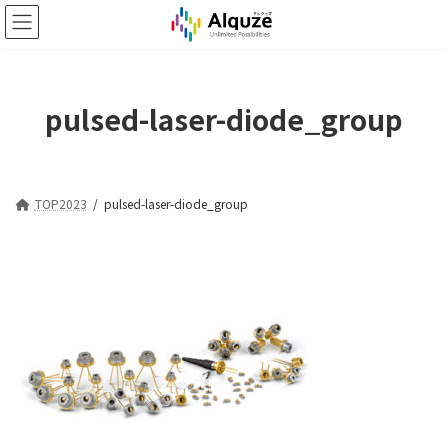
コ
ナ
ン
ビ
テ
ゲ
ン
ー
ツ
シ
pulsed-laser-diode_group
へ
ョ
ス
ン
キ
に
ッ
移
プ
動
TOP2023
pulsed-laser-diode_group