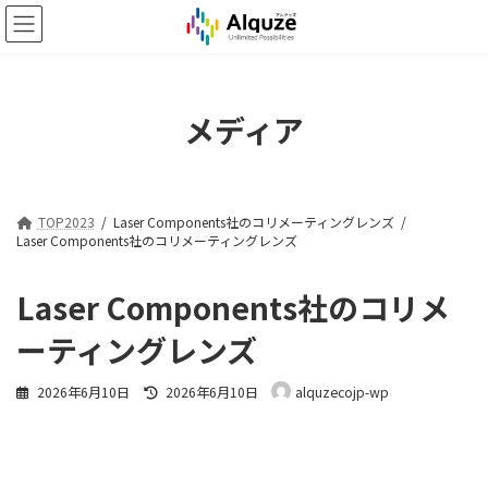
コ
ナ
ン
ビ
テ
ゲ
ン
ー
ツ
シ
メディア
へ
ョ
ス
ン
キ
に
ッ
移
プ
動
TOP2023
Laser Components社のコリメーティングレンズ
Laser Components社のコリメーティングレンズ
Laser Components社のコリメ
ーティングレンズ
最
2026年6月10日
2026年6月10日
alquzecojp-wp
終
更
新
日
時