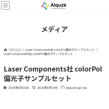
コ
ナ
ン
ビ
テ
ゲ
ン
ー
ツ
シ
メディア
へ
ョ
ス
ン
キ
に
ッ
移
プ
動
TOP2023
Laser Components社 colorPol偏光子サンプルセット
Laser Components社 colorPol偏光子サンプルセット
Laser Components社 colorPol
偏光子サンプルセット
最
2026年6月10日
2026年6月10日
alquzecojp-wp
終
更
新
日
時