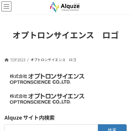
コ
ナ
ン
ビ
テ
ゲ
ン
ー
ツ
シ
オプトロンサイエンス ロゴ
へ
ョ
ス
ン
キ
に
ッ
移
プ
動
TOP2023
オプトロンサイエンス ロゴ
Alquze サイト内検索
検