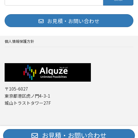
索:
お見積・お問い合わせ
個人情報保護方針
〒105-6027
東京都港区虎ノ門4-3-1
城山トラストタワー27F
Copyright © レーザー機器 専門商社｜株式会社アルクゥズ ALQUZE Inc. All
お見積・お問い合わせ
Rights Reserved.