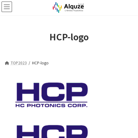
コ
ナ
ン
ビ
テ
ゲ
ン
ー
ツ
シ
HCP-logo
へ
ョ
ス
ン
キ
に
ッ
移
プ
動
TOP2023
HCP-logo