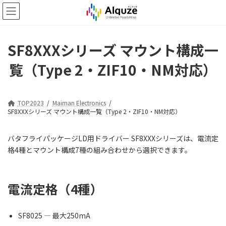
コ
ナ
ン
ビ
テ
ゲ
ン
ー
ツ
シ
SF8XXXシリーズ マウント構成一
へ
ョ
覧（Type 2・ZIF10・NM対応）
ス
ン
キ
に
ッ
移
プ
動
TOP2023
Maiman Electronics
SF8XXXシリーズ マウント構成一覧（Type 2・ZIF10・NM対応）
バタフライパッケージLD用ドライバー SF8XXXシリーズは、電流定
格4種とマウント構成7種の組み合わせから選択できます。
電流定格（4種）
SF8025 — 最大250mA