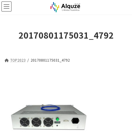
コ
ナ
ン
ビ
テ
ゲ
ン
ー
ツ
シ
20170801175031_4792
へ
ョ
ス
ン
キ
に
ッ
移
プ
動
TOP2023
20170801175031_4792