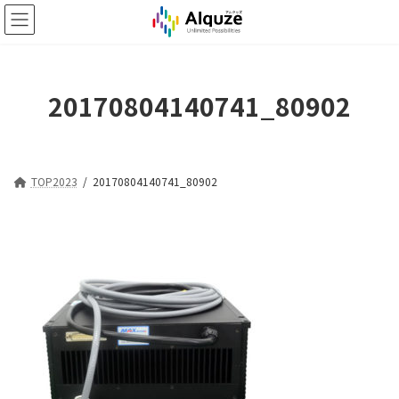
コ
ナ
ン
ビ
テ
ゲ
ン
ー
ツ
シ
20170804140741_80902
へ
ョ
ス
ン
キ
に
ッ
移
プ
動
TOP2023
20170804140741_80902