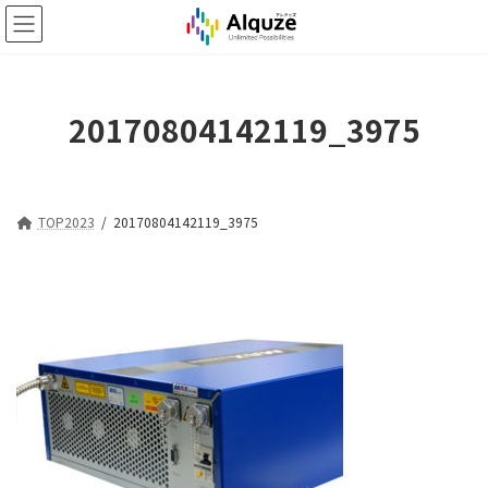
コ
ナ
ン
ビ
テ
ゲ
ン
ー
ツ
シ
20170804142119_3975
へ
ョ
ス
ン
キ
に
ッ
移
プ
動
TOP2023
20170804142119_3975