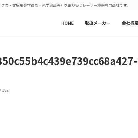
ィクス・非線形光学結晶・光学部品等）を取り扱うレーザー機器専門商社です。
HOME
取扱メーカー
会社概
f350c55b4c439e739cc68a427
0×182