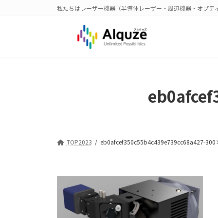
コ
ナ
私たちはレーザー機器（半導体レーザー・周辺機器・オプテ
ン
ビ
テ
ゲ
ン
ー
ツ
シ
へ
ョ
ス
ン
キ
に
eb0afce
ッ
移
プ
動
TOP2023
eb0afcef350c55b4c439e739cc68a427-30