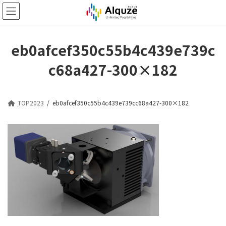
コ
ナ
ン
ビ
テ
ゲ
ン
ー
ツ
シ
eb0afcef350c55b4c439e739c
へ
ョ
c68a427-300×182
ス
ン
キ
に
ッ
移
プ
動
TOP2023
eb0afcef350c55b4c439e739cc68a427-300×182