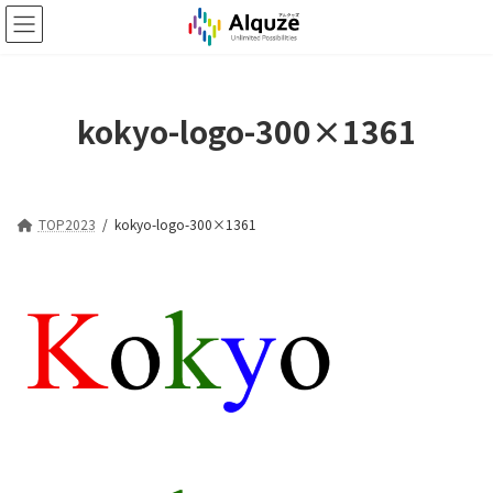
コ
ナ
ン
ビ
テ
ゲ
ン
ー
ツ
シ
kokyo-logo-300×1361
へ
ョ
ス
ン
キ
に
ッ
移
プ
動
TOP2023
kokyo-logo-300×1361