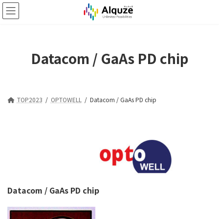
コ
ナ
ン
ビ
テ
ゲ
ン
ー
ツ
シ
Datacom / GaAs PD chip
へ
ョ
ス
ン
キ
に
ッ
移
プ
動
TOP2023
OPTOWELL
Datacom / GaAs PD chip
Datacom / GaAs PD chip