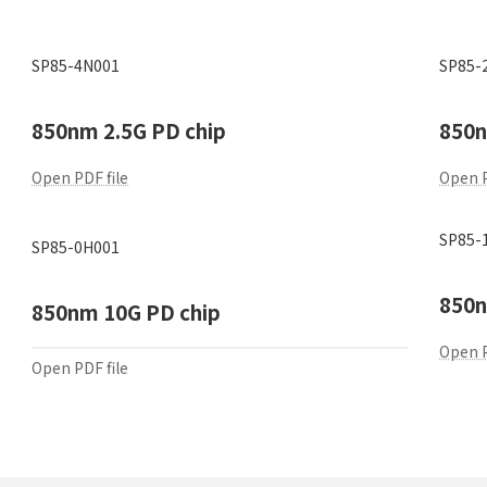
SP85-4N001
SP85-
850nm 2.5G PD chip
850n
Open PDF file
Open P
SP85-
SP85-0H001
850n
850nm 10G PD chip
Open P
Open PDF file