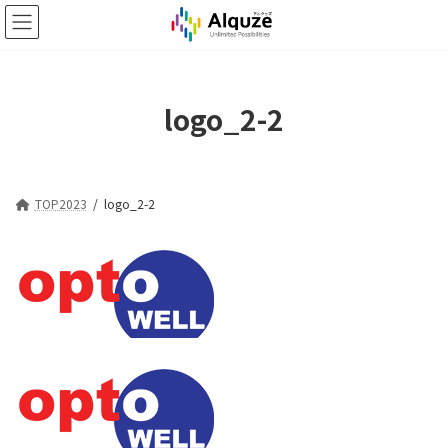
コ
ナ
ン
ビ
テ
ゲ
ン
ー
ツ
シ
logo_2-2
へ
ョ
ス
ン
キ
に
ッ
移
プ
動
TOP2023
logo_2-2