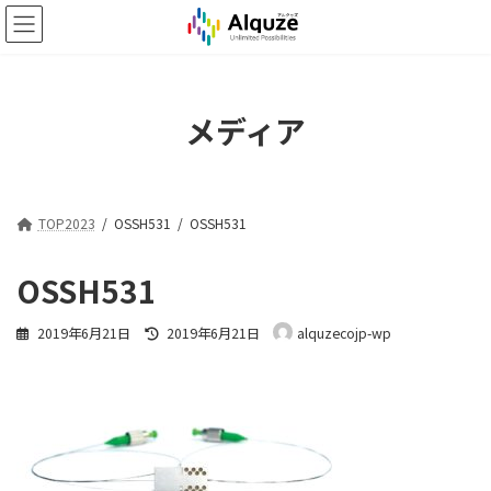
コ
ナ
ン
ビ
テ
ゲ
ン
ー
ツ
シ
メディア
へ
ョ
ス
ン
キ
に
ッ
移
プ
動
TOP2023
OSSH531
OSSH531
OSSH531
最
2019年6月21日
2019年6月21日
alquzecojp-wp
終
更
新
日
時
: