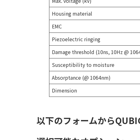
Max. voltage (kV)
Housing material
EMC
Piezoelectric ringing
Damage threshold (10ns, 10Hz @ 10
Susceptibility to moisture
Absorptance (@ 1064nm)
Dimension
以下のフォームからQUB