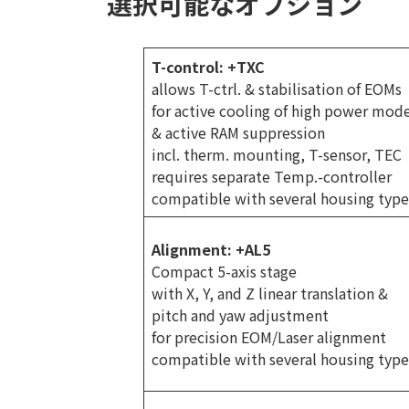
選択可能なオプション
T-control: +TXC
allows T-ctrl. & stabilisation of EOMs
for active cooling of high power mode
& active RAM suppression
incl. therm. mounting, T-sensor, TEC
requires separate Temp.-controller
compatible with several housing type
Alignment: +AL5
Compact 5-axis stage
with X, Y, and Z linear translation &
pitch and yaw adjustment
for precision EOM/Laser alignment
compatible with several housing type