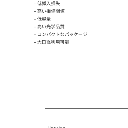
– 低挿入損失
– 高い損傷閾値
– 低容量
– 高い光学品質
– コンパクトなパッケージ
– 大口径利用可能
Housing