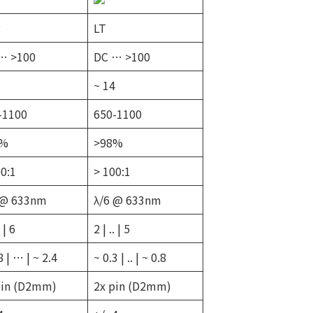
P
LT
… >100
DC … >100
~ 14
-1100
650-1100
8%
>98%
00:1
> 100:1
 @ 633nm
λ/6 @ 633nm
. | 6
2 | .. | 5
8 | … | ~ 2.4
~ 0.3 | .. | ~ 0.8
pin (D2mm)
2x pin (D2mm)