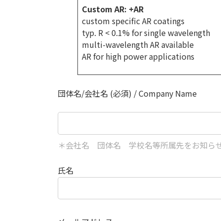
Custom AR: +AR
custom specific AR coatings
typ. R < 0.1% for single wavelength
multi-wavelength AR available
AR for high power applications
団体名/会社名 (必須) / Company Name
＊会社名 団体名 学校名等所属先をお知ら
氏名