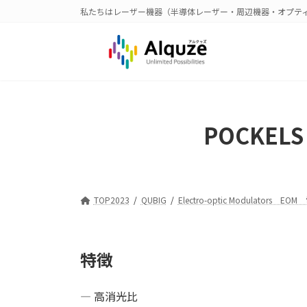
コ
ナ
私たちはレーザー機器（半導体レーザー・周辺機器・オプテ
ン
ビ
テ
ゲ
ン
ー
ツ
シ
へ
ョ
ス
ン
キ
に
POCKELS
ッ
移
プ
動
TOP2023
QUBIG
Electro-optic Modulators 
特徴
— 高消光比