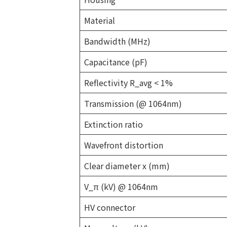
Material
Bandwidth (MHz)
Capacitance (pF)
Reflectivity R_avg < 1%
Transmission (@ 1064nm)
Extinction ratio
Wavefront distortion
Clear diameter x (mm)
V_π (kV) @ 1064nm
HV connector