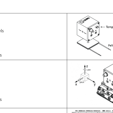
ls
s
s