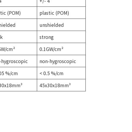
4
+/- 4
stic (POM)
plastic (POM)
hielded
unshielded
k
strong
GW/cm²
0.1GW/cm²
-hygroscopic
non-hygroscopic
.05 %/cm
< 0.5 %/cm
30x18mm³
45x30x18mm³