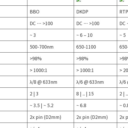
BBO
DKDP
RT
DC … >100
DC … >100
DC 
~ 3
~ 6 – 10
~ 5
500-700nm
650-1100
650
>98%
>98%
>9
> 1000:1
> 1000:1
> 2
λ/8 @ 633nm
λ/6 @ 633nm
λ/6
2 | 3
8 | .. | 15
2 | .
~ 3.5 | ~ 5.2
~ 6.8
~ 0.
2x pin (D2mm)
2x pin (D2mm)
2x 