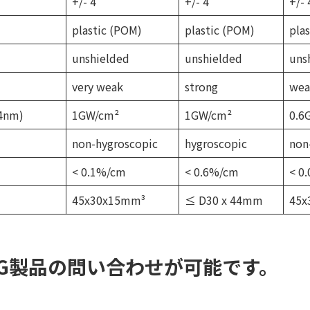
+/- 4
+/- 4
+/- 
plastic (POM)
plastic (POM)
pla
unshielded
unshielded
uns
very weak
strong
wea
64nm)
1GW/cm²
1GW/cm²
0.6
non-hygroscopic
hygroscopic
non
< 0.1%/cm
< 0.6%/cm
< 0
45x30x15mm³
≤ D30 x 44mm
45x
IG製品の問い合わせが可能です。