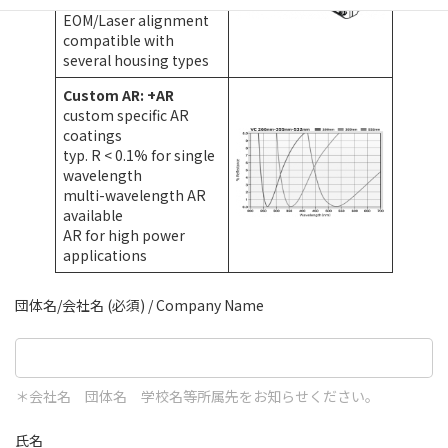
for precision
EOM/Laser alignment
compatible with
several housing types
Custom AR: +AR
custom specific AR
coatings
typ. R < 0.1% for single
wavelength
multi-wavelength AR
available
AR for high power
applications
団体名/会社名 (必須) / Company Name
＊会社名 団体名 学校名等所属先をお知らせください。
氏名