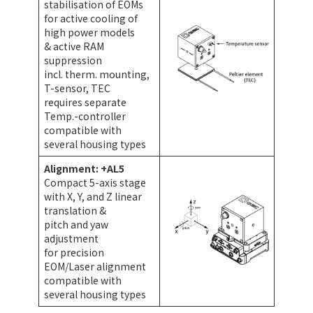
stabilisation of EOMs
for active cooling of
high power models
& active RAM
suppression
incl. therm. mounting,
T-sensor, TEC
requires separate
Temp.-controller
compatible with
several housing types
Alignment: +AL5
Compact 5-axis stage
with X, Y, and Z linear
translation &
pitch and yaw
adjustment
for precision
EOM/Laser alignment
compatible with
several housing types