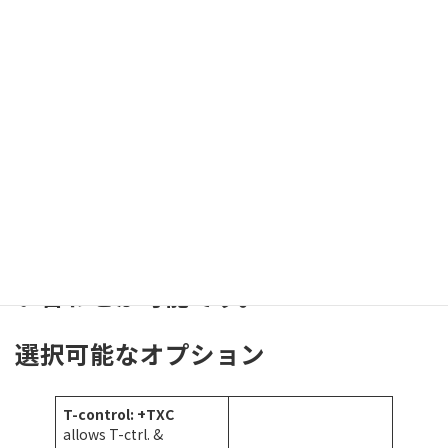
Typ.
modulation
35
1.43
1.0
depth (rad)
Required RF
@ {λo, βo}
30+/-1
28+/-1
24+/-1
(dBm)
Matching RF
QD-
QD-
QD-
driver
Dy_0.1
Dy_0.5
Dy_2.2
P0TTXC
ダウンロード
P1TTC
ダウンロード
以下のフォームからQUBIG製品の問
い合わせが可能です。
選択可能なオプション
T-control: +TXC
allows T-ctrl. &