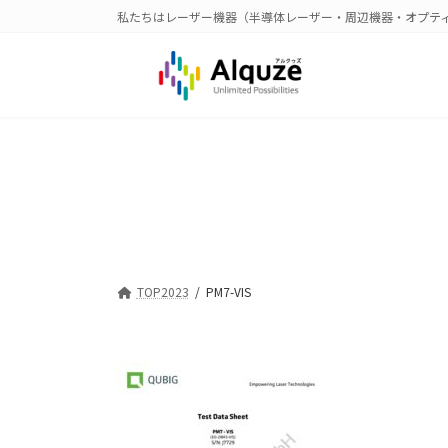
コ
ナ
私たちはレーザー機器（半導体レーザー・周辺機器・オプテ
ン
ビ
テ
ゲ
ン
ー
ツ
シ
へ
ョ
ス
ン
キ
に
ッ
移
プ
動
TOP2023
PM7-VIS