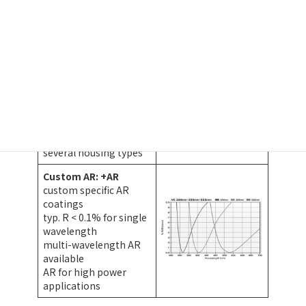
allows T-ctrl. &
stabilisation of EOMs
for active cooling of
high power models
& active RAM
suppression
incl. therm. mounting,
T-sensor, TEC
requires separate
Temp.-controller
compatible with
several housing types
Custom AR: +AR
custom specific AR
coatings
typ. R < 0.1% for single
wavelength
multi-wavelength AR
available
AR for high power
applications