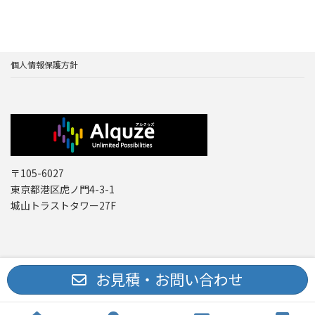
個人情報保護方針
〒105-6027
東京都港区虎ノ門4-3-1
城山トラストタワー27F
Copyright © レーザー機器 専門商社｜株式会社アルクゥズ ALQUZE Inc. All
お見積・お問い合わせ
Rights Reserved.