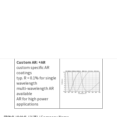
T-control: +TC
allows T-ctrl. &
stabilisation of EOMs
for active cooling of
high power models
incl. T-sensor (PT1000
or NTC10k), TEC
requires separate
Temp.-controller
compatible with
several housing types
Custom AR: +AR
custom specific AR
coatings
typ. R < 0.1% for single
wavelength
multi-wavelength AR
available
AR for high power
applications