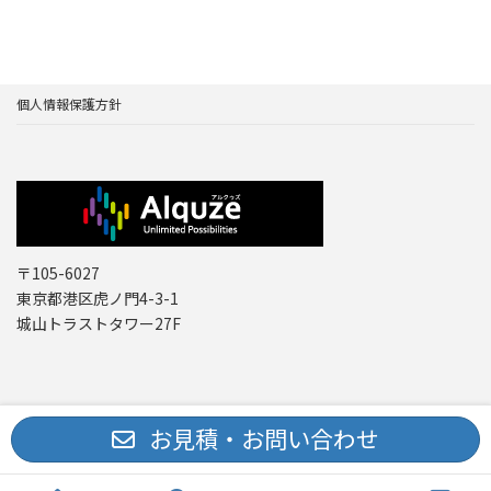
個人情報保護方針
〒105-6027
東京都港区虎ノ門4-3-1
城山トラストタワー27F
Copyright © レーザー機器 専門商社｜株式会社アルクゥズ ALQUZE Inc. All
お見積・お問い合わせ
Rights Reserved.