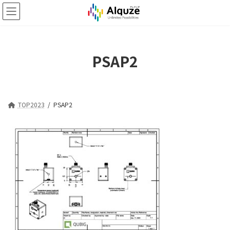
コ
ナ
ン
ビ
テ
ゲ
ン
ー
ツ
シ
PSAP2
へ
ョ
ス
ン
キ
に
ッ
移
プ
動
TOP2023
PSAP2