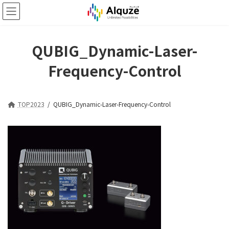
コ
ナ
ン
ビ
テ
ゲ
ン
ー
ツ
シ
QUBIG_Dynamic-Laser-
へ
ョ
Frequency-Control
ス
ン
キ
に
ッ
移
プ
動
TOP2023
QUBIG_Dynamic-Laser-Frequency-Control