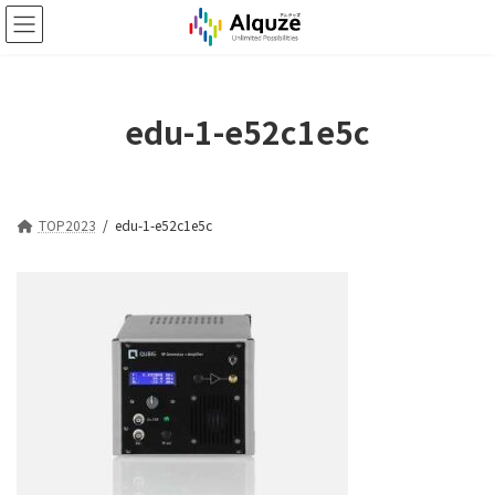
コ
ナ
ン
ビ
テ
ゲ
ン
ー
ツ
シ
edu-1-e52c1e5c
へ
ョ
ス
ン
キ
に
ッ
移
プ
動
TOP2023
edu-1-e52c1e5c