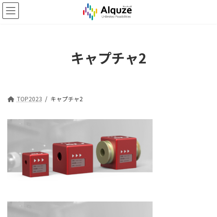
コ
ナ
ン
ビ
テ
ゲ
ン
ー
ツ
シ
キャプチャ2
へ
ョ
ス
ン
キ
に
ッ
移
プ
動
TOP2023
キャプチャ2