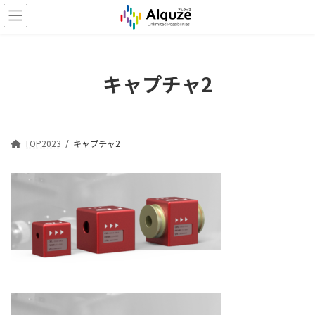
コ
ナ
ン
ビ
テ
ゲ
ン
ー
ツ
シ
キャプチャ2
へ
ョ
ス
ン
キ
に
ッ
移
プ
動
TOP2023
キャプチャ2