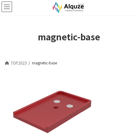
コ
ナ
ン
ビ
テ
ゲ
ン
ー
ツ
シ
magnetic-base
へ
ョ
ス
ン
キ
に
ッ
移
プ
動
TOP2023
magnetic-base