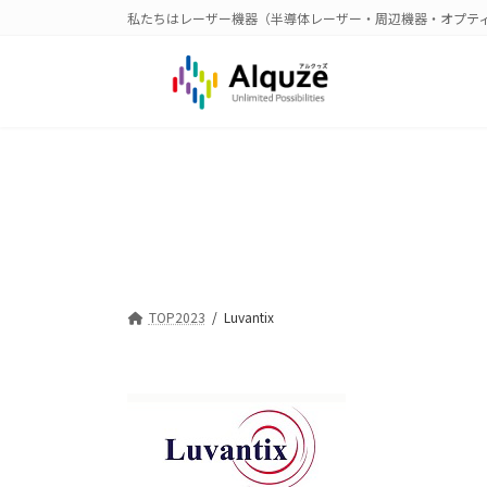
コ
ナ
私たちはレーザー機器（半導体レーザー・周辺機器・オプテ
ン
ビ
テ
ゲ
ン
ー
ツ
シ
へ
ョ
ス
ン
キ
に
ッ
移
プ
動
TOP2023
Luvantix