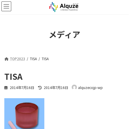
コ
ナ
ン
ビ
テ
ゲ
ン
ー
ツ
シ
メディア
へ
ョ
ス
ン
キ
に
ッ
移
プ
動
TOP2023
TISA
TISA
TISA
最
2014年7月16日
2014年7月16日
alquzecojp-wp
終
更
新
日
時
: