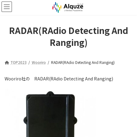
コ
ナ
ン
ビ
テ
ゲ
ン
ー
ツ
シ
RADAR(RAdio Detecting And
へ
ョ
Ranging)
ス
ン
キ
に
ッ
移
プ
動
TOP2023
Wooriro
RADAR(RAdio Detecting And Ranging)
Wooriro社の RADAR(RAdio Detecting And Ranging)