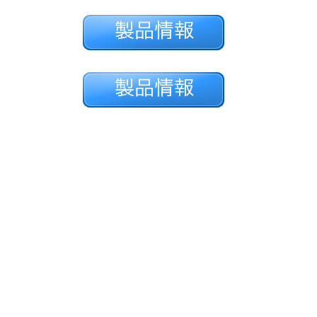
更
新
日
時
: