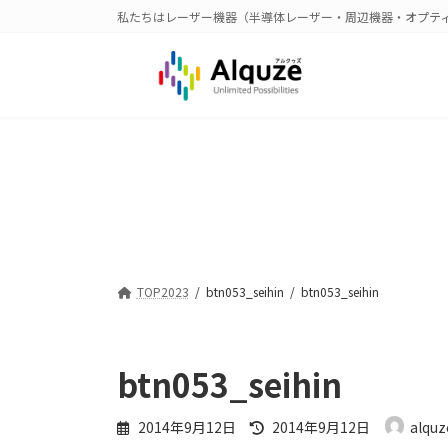
コ
ナ
私たちはレーザー機器（半導体レーザー・周辺機器・オプテ
ン
ビ
テ
ゲ
ン
ー
ツ
シ
へ
ョ
ス
ン
キ
に
ッ
移
プ
動
TOP2023
btn053_seihin
btn053_seihin
btn053_seihin
最
2014年9月12日
2014年9月12日
alquz
終