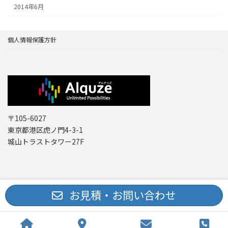
2014年6月
個人情報保護方針
〒105-6027
東京都港区虎ノ門4-3-1
城山トラストタワー27F
Copyright © レーザー機器 専門商社｜株式会社アルクゥズ ALQUZE Inc. All
お見積・お問い合わせ
Rights Reserved.