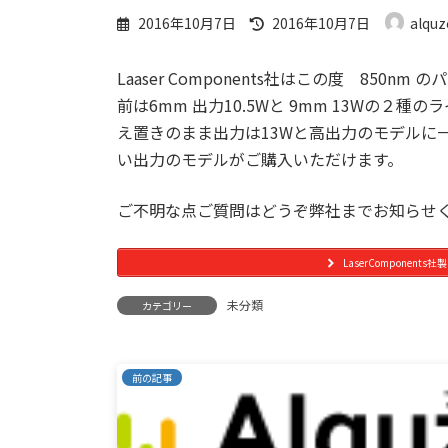
最
2016年10月7日
2016年10月7日
alquz
終
更
Laaser Components社はこの度 85
新
日
前は6mm 出力10.5Wと 9mm 13Wの２
時
え置きのまま出力は13Wと高出力のモデルに
:
い出力のモデルがご購入いただけます。
ご不明な点ご質問はどうぞ弊社までお知らせ
LaserCompone
未分類
カテゴリー
前の記事