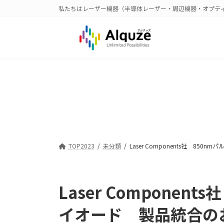
コ
ナ
私たちはレーザー機器（半導体レーザー・周辺機器・オプテ
ン
ビ
テ
ゲ
ン
ー
ツ
シ
へ
ョ
ス
ン
キ
に
ッ
移
プ
動
TOP2023
未分類
Laser Components社 8
Laser Componen
イオード 製品統合