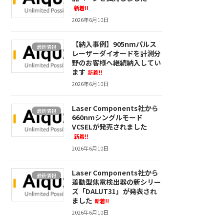
新着!!
2026年6月10日
【納入事例】905nmパルス
最新情報
レーザーダイオードを計測分
野のお客様へ継続納入してい
ます
新着!!
2026年6月10日
Laser Components社から
最新情報
660nmシングルモード
VCSELが発売されました
新着!!
2026年6月10日
Laser Components社から
最新情報
差動型焦電検出器の新シリー
ズ「DALUT31」が発表され
ました
新着!!
2026年6月10日