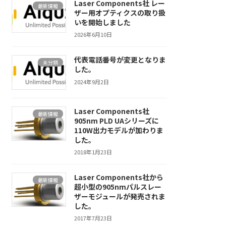
Laser Components社 レー
最新情報
ザー用オプティクスの取り扱
いを開始しました
2026年6月10日
代表電話番号が変更となりま
未分類
した。
2024年9月2日
Laser Components社
最新情報
905nm PLD UAシリーズに
110W出力モデルが加わりま
した。
2018年1月23日
Laser Components社から
最新情報
超小型の905nmパルスレー
ザーモジュールが発売されま
した。
2017年7月23日