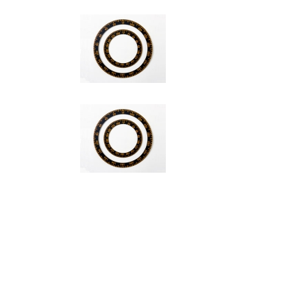
更
新
日
時
: