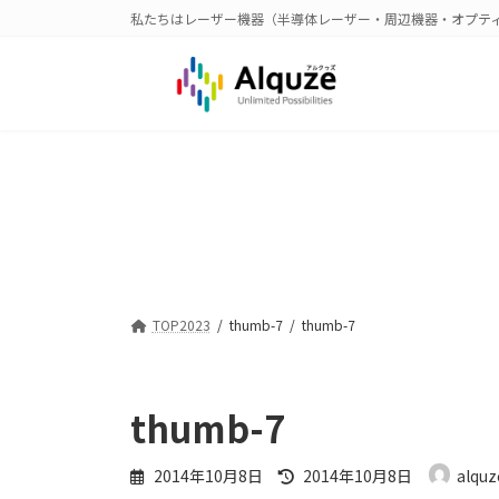
コ
ナ
私たちはレーザー機器（半導体レーザー・周辺機器・オプテ
ン
ビ
テ
ゲ
ン
ー
ツ
シ
へ
ョ
ス
ン
キ
に
ッ
移
プ
動
TOP2023
thumb-7
thumb-7
thumb-7
最
2014年10月8日
2014年10月8日
alquz
終