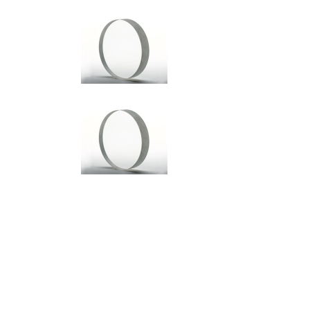
更
新
日
時
: