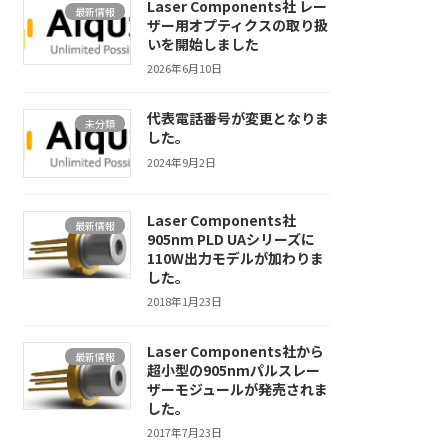
Laser Components社 レー
最新情報
ザー用オプティクスの取り扱
いを開始しました
2026年6月10日
代表電話番号が変更となりま
未分類
した。
2024年9月2日
Laser Components社
最新情報
905nm PLD UAシリーズに
110W出力モデルが加わりま
した。
2018年1月23日
Laser Components社から
最新情報
超小型の905nmパルスレー
ザーモジュールが発売されま
した。
2017年7月23日