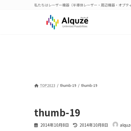
コ
ナ
私たちはレーザー機器（半導体レーザー・周辺機器・オプテ
ン
ビ
テ
ゲ
ン
ー
ツ
シ
へ
ョ
ス
ン
キ
に
ッ
移
プ
動
TOP2023
thumb-19
thumb-19
thumb-19
最
2014年10月8日
2014年10月8日
alquz
終