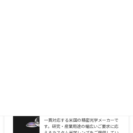
製品カテゴリ
カスタム光学レンズ
赤外（IR）オプティクス
非球面レンズ
バンドパスフィルター
ビームスプリッター
ゲルマニウム光学
カスタム光学レンズ
Avantier Inc.は、光学設計から製造まで
一貫対応する米国の精密光学メーカーで
す。研究・産業用途の幅広いご要求に応
えるカスタム光学レンズをご提供してい