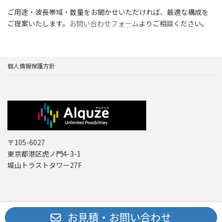
ご用途・波長帯域・数量をお聞かせいただければ、最適な構成を
ご提案いたします。
お問い合わせフォーム
よりご相談ください。
個人情報保護方針
〒105-6027
東京都港区虎ノ門4-3-1
城山トラストタワー27F
Copyright © レーザー機器 専門商社｜株式会社アルクゥズ ALQUZE Inc. All
お見積・お問い合わせ
Rights Reserved.