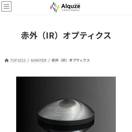
コ
ナ
ン
ビ
テ
ゲ
ン
ー
ツ
シ
赤外（IR）オプティクス
へ
ョ
ス
ン
キ
に
ッ
移
プ
動
TOP2023
AVANTIER
赤外（IR）オプティクス