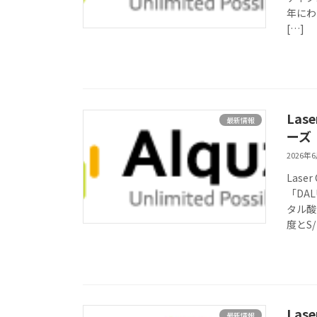
年にわ
[…]
Las
最新情報
ーズ
2026年
Las
「DA
タル酸
度とS/ 
Las
最新情報