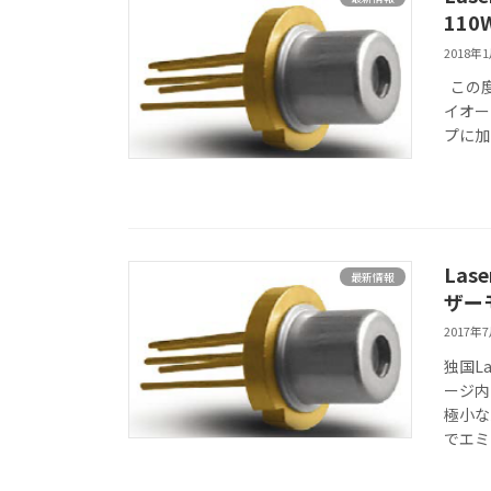
11
2018年
この度
イオー
プに加
Las
最新情報
ザー
2017年
独国L
ージ内
極小な
でエミッ