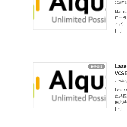
2026年
Maim
ローラ
イバー
[…]
Las
最新情報
VC
2026年
Lase
直共振
偏光特
[…]