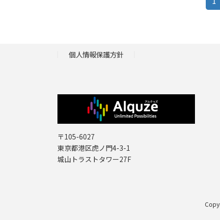
投
固
1
定
稿
ペ
ナ
ー
ジ
ビ
個人情報保護方針
ゲ
ー
シ
ョ
〒105-6027
東京都港区虎ノ門4-3-1
ン
城山トラストタワー27F
Copy