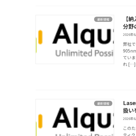
【納
最新情報
分野
2026年
弊社で
905
ていま
れ […]
Las
最新情報
扱い
2026年
このた
ティク