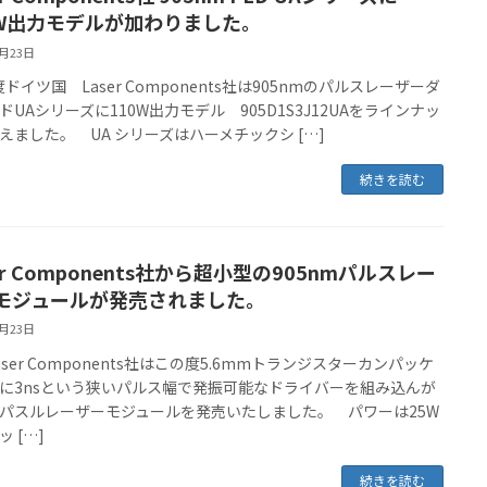
0W出力モデルが加わりました。
1月23日
ドイツ国 Laser Components社は905nmのパルスレーザーダ
ドUAシリーズに110W出力モデル 905D1S3J12UAをラインナッ
えました。 UA シリーズはハーメチックシ […]
続きを読む
er Components社から超小型の905nmパルスレー
モジュールが発売されました。
7月23日
aser Components社はこの度5.6mmトランジスターカンパッケ
に3nsという狭いパルス幅で発振可能なドライバーを組み込んが
パスルレーザーモジュールを発売いたしました。 パワーは25W
 […]
続きを読む