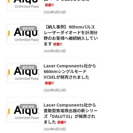
新着!!
2026年6月10日
【納入事例】905nmパルス
最新情報
レーザーダイオードを計測分
野のお客様へ継続納入してい
ます
新着!!
2026年6月10日
Laser Components社から
最新情報
660nmシングルモード
VCSELが発売されました
新着!!
2026年6月10日
Laser Components社から
最新情報
差動型焦電検出器の新シリー
ズ「DALUT31」が発表され
ました
新着!!
2026年6月10日