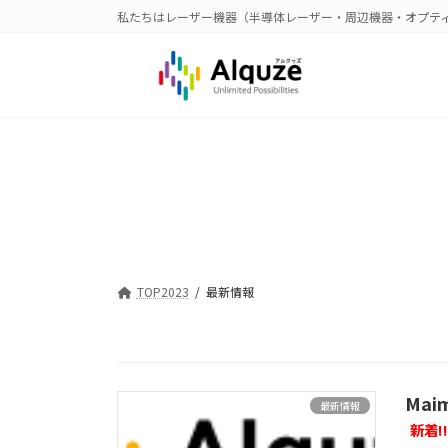
コ
ナ
私たちはレーザー機器（半導体レーザー・周辺機器・オプテ
ン
ビ
テ
ゲ
ン
ー
ツ
シ
へ
ョ
ス
ン
キ
に
ッ
移
プ
動
TOP2023
最新情報
Mai
最新情報
新着!