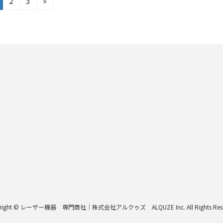
固
2
固
3
»
定
定
ペ
ペ
ー
ー
ジ
ジ
right © レーザー機器 専門商社｜株式会社アルクゥズ ALQUZE Inc. All Rights Rese