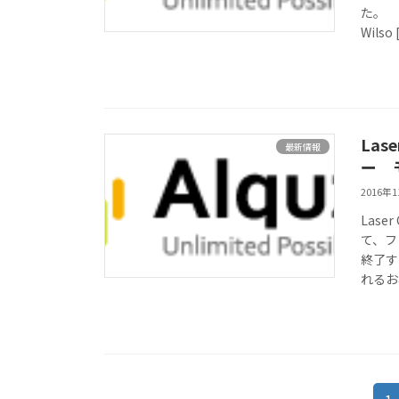
た。 
Wilso 
Las
最新情報
ー 
2016年
Las
て、フ
終了す
れるお客