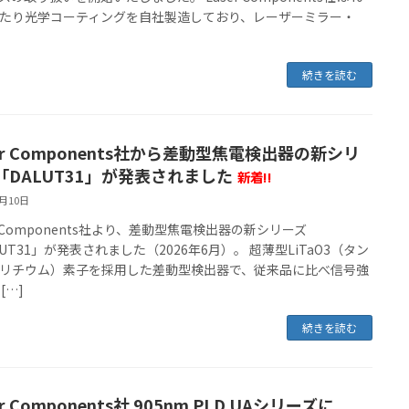
たり光学コーティングを自社製造しており、レーザーミラー・
続きを読む
er Components社から差動型焦電検出器の新シリ
「DALUT31」が発表されました
新着!!
6月10日
er Components社より、差動型焦電検出器の新シリーズ
LUT31」が発表されました（2026年6月）。 超薄型LiTaO3（タン
リチウム）素子を採用した差動型検出器で、従来品に比べ信号強
[…]
続きを読む
er Components社 905nm PLD UAシリーズに