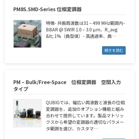
PM8S.SMD-Series 位相変調器
特徴- 共振周波数は31 – 499 MHz範囲内-
BBAR @ SWIR 1.0 – 3.0 µm、R_avg
&lt; 1%（典型値）- 高透過率、典…
続きを読む
PM – Bulk/Free-Space 位相変調器 空間入力
タイプ
QUBIGでは、幅広い周波数と波長の位相
変調器を、追加のオプション機能と組み
合わせて提供しています。製品マトリッ
クスから希望の変調器の適切なパラメー
タ範囲を選び、カスタマ…