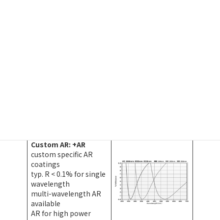
ranges available
Wedge: +W
wedge angle: 4°
number of wedged
facets: 1 (one)
AR coating: UV | … |
LWIR
for RAM & etalon effect
suppression
https://doi.org/10.1364
/OL.41.003331
compatible with
several housing types
Custom AR: +AR
custom specific AR
coatings
typ. R < 0.1% for single
wavelength
multi-wavelength AR
available
AR for high power