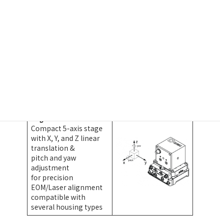
several housing types
Custom AR: +AR
custom specific AR
coatings
typ. R < 0.1% for single
wavelength
multi-wavelength AR
available
AR for high power
applications
Alignment: +AL5
Compact 5-axis stage
with X, Y, and Z linear
translation &
pitch and yaw
adjustment
for precision
EOM/Laser alignment
compatible with
several housing types