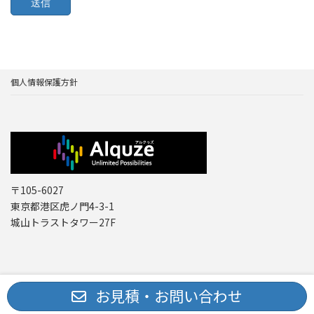
個人情報保護方針
〒105-6027
東京都港区虎ノ門4-3-1
城山トラストタワー27F
Copyright © レーザー機器 専門商社｜株式会社アルクゥズ ALQUZE Inc. All
お見積・お問い合わせ
Rights Reserved.