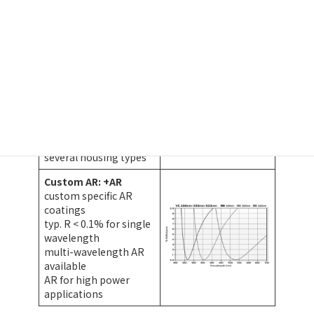
allows T-ctrl. &
stabilisation of EOMs
for active cooling of
high power models
& active RAM
suppression
incl. therm. mounting,
T-sensor, TEC
requires separate
Temp.-controller
compatible with
several housing types
Custom AR: +AR
custom specific AR
coatings
typ. R < 0.1% for single
wavelength
multi-wavelength AR
available
AR for high power
applications