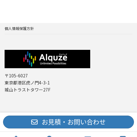
個人情報保護方針
〒105-6027
東京都港区虎ノ門4-3-1
城山トラストタワー27F
Copyright © レーザー機器 専門商社｜株式会社アルクゥズ ALQUZE Inc. All
お見積・お問い合わせ
Rights Reserved.