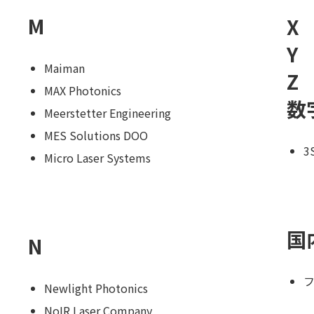
M
X
Y
Maiman
Z
MAX Photonics
数
Meerstetter Engineering
MES Solutions DOO
3
Micro Laser Systems
国
N
Newlight Photonics
NoIR Laser Company