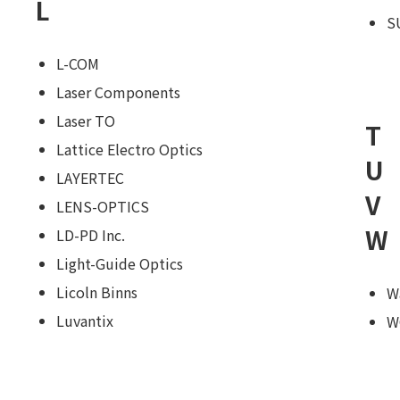
L
S
L-COM
Laser Components
Laser TO
T
Lattice Electro Optics
U
LAYERTEC
V
LENS-OPTICS
W
LD-PD Inc.
Light-Guide Optics
Licoln Binns
W
Luvantix
W