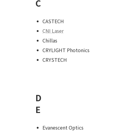
C
CASTECH
CNI Laser
Chillas
CRYLIGHT Photonics
CRYSTECH
D
E
Evanescent Optics