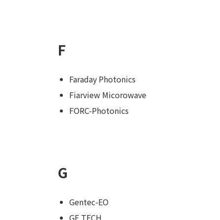
F
Faraday Photonics
Fiarview Micorowave
FORC-Photonics
G
Gentec-EO
GF TECH