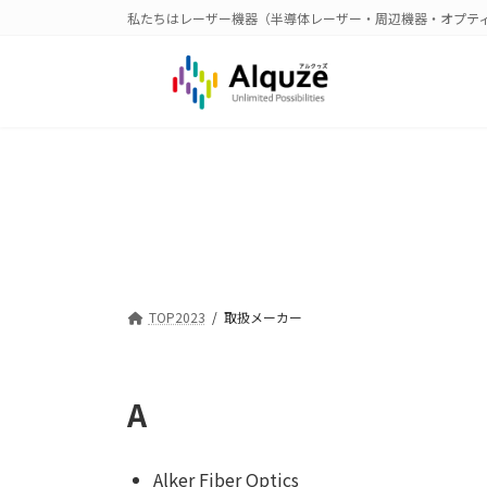
コ
ナ
私たちはレーザー機器（半導体レーザー・周辺機器・オプテ
ン
ビ
テ
ゲ
ン
ー
ツ
シ
へ
ョ
ス
ン
キ
に
ッ
移
プ
動
TOP2023
取扱メーカー
A
Alker Fiber Optics